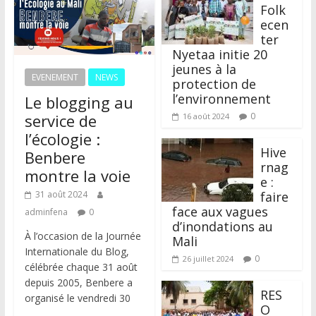
Folk
ecen
ter
Nyetaa initie 20
jeunes à la
EVENEMENT
NEWS
protection de
l’environnement
Le blogging au
service de
0
16 août 2024
l’écologie :
Hive
Benbere
rnag
montre la voie
e :
31 août 2024
faire
face aux vagues
adminfena
0
d’inondations au
À l’occasion de la Journée
Mali
Internationale du Blog,
0
26 juillet 2024
célébrée chaque 31 août
depuis 2005, Benbere a
RES
organisé le vendredi 30
O