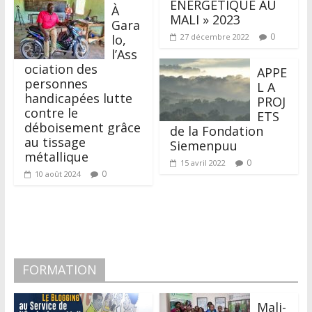
ÉNERGÉTIQUE AU
À
MALI » 2023
Gara
0
lo,
27 décembre 2022
l’Ass
ociation des
APPE
personnes
L A
handicapées lutte
PROJ
contre le
ETS
déboisement grâce
de la Fondation
au tissage
Siemenpuu
métallique
0
15 avril 2022
0
10 août 2024
FORMATION
Mali-