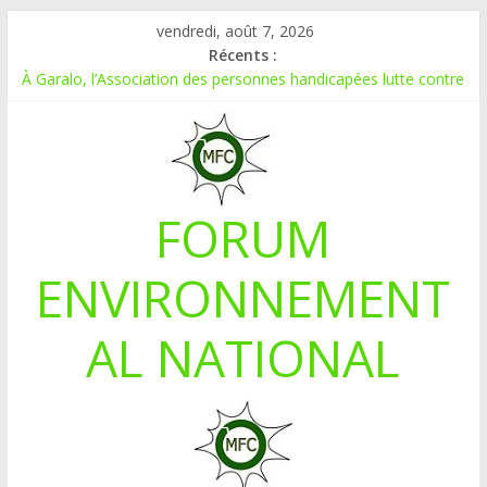
vendredi, août 7, 2026
Récents :
À Garalo, l’Association des personnes handicapées lutte contre
le déboisement grâce au tissage métallique
APPEL A CANDIDATURE POUR UN STAGE EN
COMMUNICATION
Le blogging au service de l’écologie : Benbere montre la voie
Inondations : le Mali déclare l’état de catastrophe nationale
FORUM
Mali-Folkecenter Nyetaa initie 20 jeunes à la protection de
l’environnement
ENVIRONNEMENT
AL NATIONAL