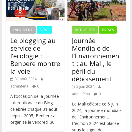
EVENEMENT
NEWS
ACTUALITES
BREVES
Le blogging au
Journée
service de
Mondiale de
l’écologie :
l’Environnemen
Benbere montre
t : au Mali, le
la voie
péril du
déboisement
31 août 2024
adminfena
0
5 juin 2024
adminfena
0
À l’occasion de la Journée
Internationale du Blog,
Le Mali célèbre ce 5 juin
célébrée chaque 31 août
2024, la journée mondiale
depuis 2005, Benbere a
de l’Environnement.
organisé le vendredi 30
L’édition 2024 est placée
sous le signe de