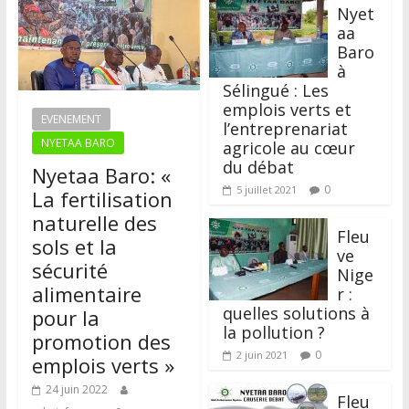
Nyet
aa
Baro
à
Sélingué : Les
emplois verts et
EVENEMENT
l’entreprenariat
NYETAA BARO
agricole au cœur
du débat
Nyetaa Baro: «
0
5 juillet 2021
La fertilisation
naturelle des
Fleu
sols et la
ve
sécurité
Nige
alimentaire
r :
quelles solutions à
pour la
la pollution ?
promotion des
0
2 juin 2021
emplois verts »
24 juin 2022
Fleu