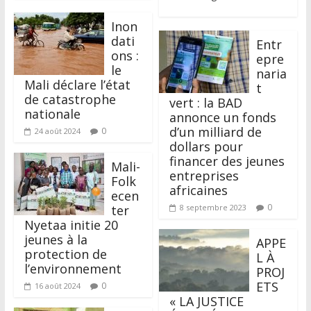
Inon
dati
Entr
ons :
epre
le
naria
Mali déclare l’état
t
de catastrophe
vert : la BAD
nationale
annonce un fonds
d’un milliard de
0
24 août 2024
dollars pour
financer des jeunes
Mali-
entreprises
Folk
africaines
ecen
0
ter
8 septembre 2023
Nyetaa initie 20
jeunes à la
APPE
protection de
L À
l’environnement
PROJ
ETS
0
16 août 2024
« LA JUSTICE