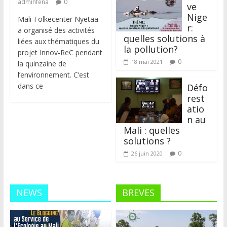
adminfena
0
ve
Nige
Mali-Folkecenter Nyetaa
r:
a organisé des activités
quelles solutions à
liées aux thématiques du
la pollution?
projet Innov-ReC pendant
0
18 mai 2021
la quinzaine de
l’environnement. C’est
dans ce
Défo
rest
atio
n au
Mali : quelles
solutions ?
0
26 juin 2020
NEWS
BREVES