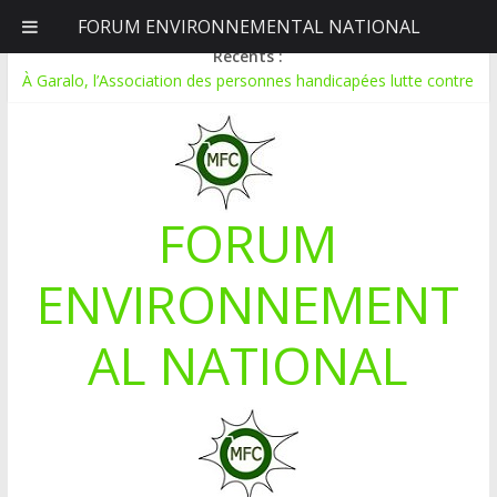
FORUM ENVIRONNEMENTAL NATIONAL
dimanche, août 9, 2026
Récents :
À Garalo, l’Association des personnes handicapées lutte contre
le déboisement grâce au tissage métallique
APPEL A CANDIDATURE POUR UN STAGE EN
COMMUNICATION
Le blogging au service de l’écologie : Benbere montre la voie
Inondations : le Mali déclare l’état de catastrophe nationale
FORUM
Mali-Folkecenter Nyetaa initie 20 jeunes à la protection de
l’environnement
ENVIRONNEMENT
AL NATIONAL