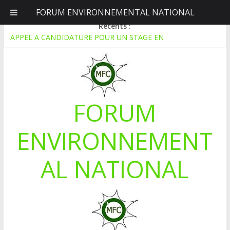
FORUM ENVIRONNEMENTAL NATIONAL
dimanche, août 9, 2026
Récents :
APPEL A CANDIDATURE POUR UN STAGE EN
COMMUNICATION
Le blogging au service de l’écologie : Benbere montre la voie
Inondations : le Mali déclare l’état de catastrophe nationale
Mali-Folkecenter Nyetaa initie 20 jeunes à la protection de
l’environnement
FORUM
À Garalo, l’Association des personnes handicapées lutte contre
le déboisement grâce au tissage métallique
ENVIRONNEMENT
AL NATIONAL