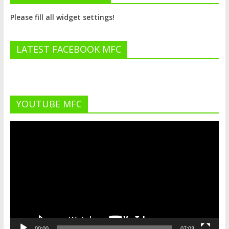
Please fill all widget settings!
LATEST FACEBOOK MFC
YOUTUBE MFC
Lecteur
vidéo
00:00
07:03