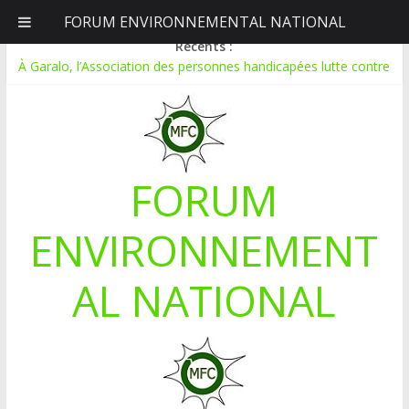
FORUM ENVIRONNEMENTAL NATIONAL
samedi, août 8, 2026
Récents :
À Garalo, l’Association des personnes handicapées lutte contre
le déboisement grâce au tissage métallique
APPEL A CANDIDATURE POUR UN STAGE EN
COMMUNICATION
Le blogging au service de l’écologie : Benbere montre la voie
Inondations : le Mali déclare l’état de catastrophe nationale
FORUM
Mali-Folkecenter Nyetaa initie 20 jeunes à la protection de
l’environnement
ENVIRONNEMENT
AL NATIONAL