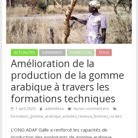
ACTUALITES
EVENEMENT
FORMATION
TOUS
Amélioration de la
production de la gomme
arabique à travers les
formations techniques
7 avril 2020
adminfena
Aucun commentaire
formation_gomme_arabique_activités_revenus_femmes_rurales
L’ONG ADAF Galle a renforcé les capacités de
production des exploitants de gomme arabique,