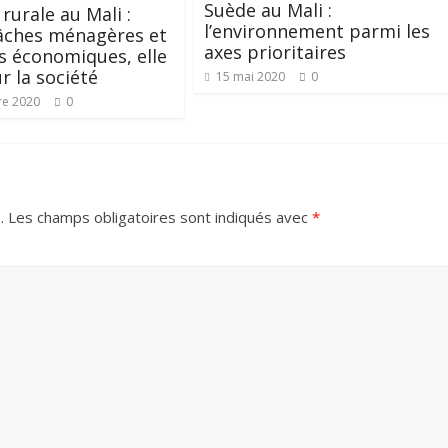
Suède au Mali :
urale au Mali :
l’environnement parmi les
âches ménagères et
axes prioritaires
és économiques, elle
ur la société
15 mai 2020
0
re 2020
0
.
Les champs obligatoires sont indiqués avec
*