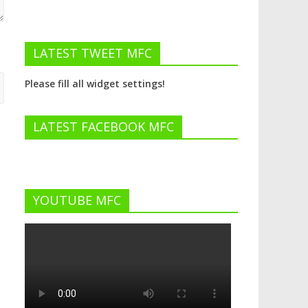
LATEST TWEET MFC
Please fill all widget settings!
LATEST FACEBOOK MFC
YOUTUBE MFC