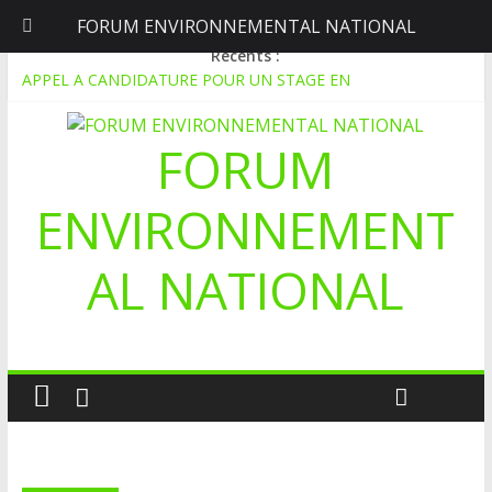
FORUM ENVIRONNEMENTAL NATIONAL
dimanche, août 9, 2026
Récents :
APPEL A CANDIDATURE POUR UN STAGE EN
COMMUNICATION
Le blogging au service de l’écologie : Benbere montre la voie
FORUM
Inondations : le Mali déclare l’état de catastrophe nationale
Mali-Folkecenter Nyetaa initie 20 jeunes à la protection de
l’environnement
ENVIRONNEMENT
À Garalo, l’Association des personnes handicapées lutte contre
le déboisement grâce au tissage métallique
AL NATIONAL