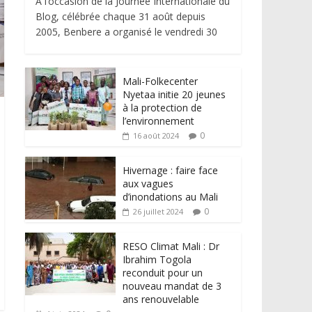
À l’occasion de la Journée Internationale du
Blog, célébrée chaque 31 août depuis
2005, Benbere a organisé le vendredi 30
Mali-Folkecenter
Nyetaa initie 20 jeunes
à la protection de
l’environnement
0
16 août 2024
Hivernage : faire face
aux vagues
d’inondations au Mali
0
26 juillet 2024
RESO Climat Mali : Dr
Ibrahim Togola
reconduit pour un
nouveau mandat de 3
ans renouvelable