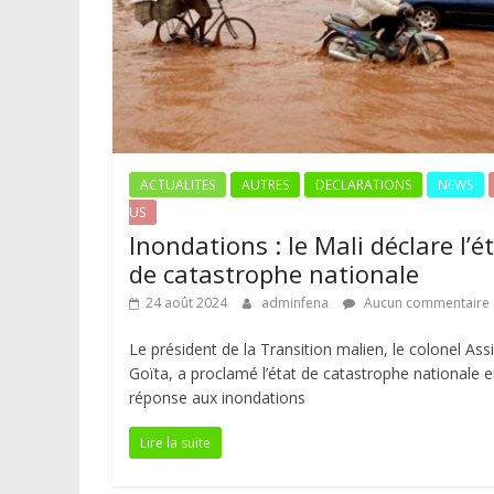
ACTUALITES
AUTRES
DECLARATIONS
NEWS
US
Inondations : le Mali déclare l’é
de catastrophe nationale
24 août 2024
adminfena
Aucun commentaire
Le président de la Transition malien, le colonel Ass
Goïta, a proclamé l’état de catastrophe nationale 
réponse aux inondations
Lire la suite