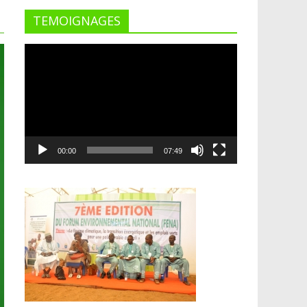
TEMOIGNAGES
Lecteur
vidéo
00:00
07:49