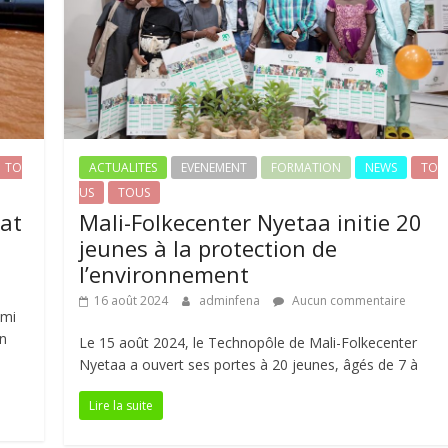
TO
ACTUALITES
EVENEMENT
FORMATION
NEWS
TO
US
TOUS
tat
Mali-Folkecenter Nyetaa initie 20
jeunes à la protection de
l’environnement
16 août 2024
adminfena
Aucun commentaire
imi
en
Le 15 août 2024, le Technopôle de Mali-Folkecenter
Nyetaa a ouvert ses portes à 20 jeunes, âgés de 7 à
Lire la suite