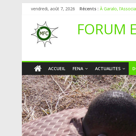
vendredi, août 7, 2026
Récents :
À Garalo, l’Associ
APPEL A CANDI
Le blogging au ser
FORUM 
Inondations : le Ma
Mali-Folkecenter N
ACCUEIL
FENA
ACTUALITES
D