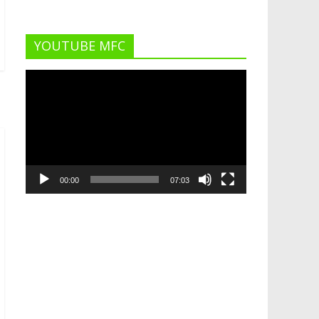
YOUTUBE MFC
Lecteur
vidéo
00:00
07:03