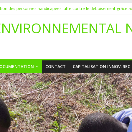
ation des personnes handicapées lutte contre le déboisement grâce au
DATURE POUR UN STAGE EN COMMUNICATION
vice de l’écologie : Benbere montre la voie
ENVIRONNEMENTAL 
li déclare l’état de catastrophe nationale
yetaa initie 20 jeunes à la protection de l’environnement
OCUMENTATION
CONTACT
CAPITALISATION INNOV-REC