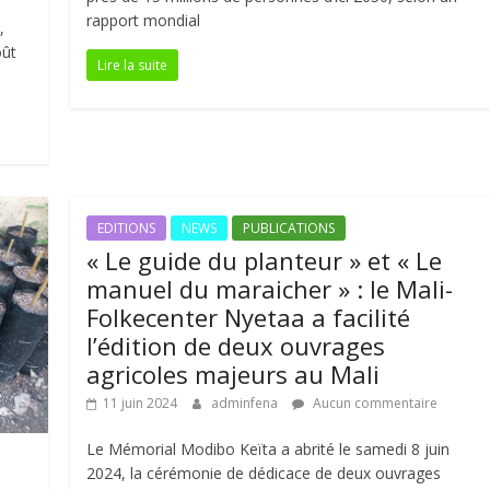
rapport mondial
,
oût
Lire la suite
EDITIONS
NEWS
PUBLICATIONS
« Le guide du planteur » et « Le
manuel du maraicher » : le Mali-
Folkecenter Nyetaa a facilité
l’édition de deux ouvrages
agricoles majeurs au Mali
11 juin 2024
adminfena
Aucun commentaire
Le Mémorial Modibo Keïta a abrité le samedi 8 juin
2024, la cérémonie de dédicace de deux ouvrages