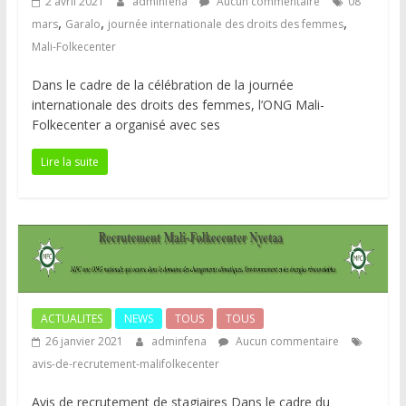
2 avril 2021
adminfena
Aucun commentaire
08
,
,
,
mars
Garalo
journée internationale des droits des femmes
Mali-Folkecenter
Dans le cadre de la célébration de la journée
internationale des droits des femmes, l’ONG Mali-
Folkecenter a organisé avec ses
Lire la suite
ACTUALITES
NEWS
TOUS
TOUS
26 janvier 2021
adminfena
Aucun commentaire
avis-de-recrutement-malifolkecenter
Avis de recrutement de stagiaires Dans le cadre du