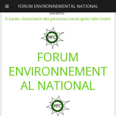
FORUM ENVIRONNEMENTAL NATIONAL
samedi, août 8, 2026
Récents :
À Garalo, l’Association des personnes handicapées lutte contre
le déboisement grâce au tissage métallique
APPEL A CANDIDATURE POUR UN STAGE EN
COMMUNICATION
Le blogging au service de l’écologie : Benbere montre la voie
Inondations : le Mali déclare l’état de catastrophe nationale
FORUM
Mali-Folkecenter Nyetaa initie 20 jeunes à la protection de
l’environnement
ENVIRONNEMENT
AL NATIONAL