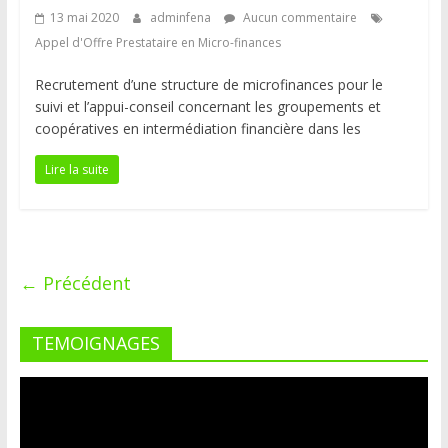
13 mai 2020
adminfena
Aucun commentaire
Appel d'Offre Prestataire en Micro-finances
Recrutement d’une structure de microfinances pour le
suivi et l’appui-conseil concernant les groupements et
coopératives en intermédiation financière dans les
Lire la suite
← Précédent
TEMOIGNAGES
Lecteur
vidéo