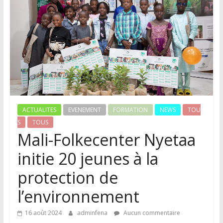
ACTUALITES
EVENEMENT
FORMATION
NEWS
TOU
S
TOUS
Mali-Folkecenter Nyetaa
initie 20 jeunes à la
protection de
l’environnement
16 août 2024
adminfena
Aucun commentaire