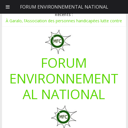
FORUM ENVIRONNEMENTAL NATIONAL
dimanche, août 9, 2026
Récents :
À Garalo, l’Association des personnes handicapées lutte contre
le déboisement grâce au tissage métallique
APPEL A CANDIDATURE POUR UN STAGE EN
COMMUNICATION
Le blogging au service de l’écologie : Benbere montre la voie
Inondations : le Mali déclare l’état de catastrophe nationale
FORUM
Mali-Folkecenter Nyetaa initie 20 jeunes à la protection de
l’environnement
ENVIRONNEMENT
AL NATIONAL