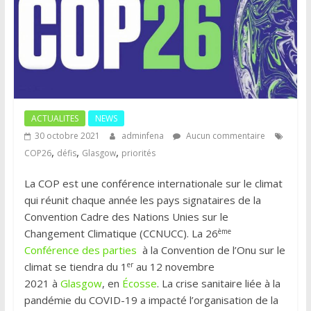
ACTUALITES
NEWS
30 octobre 2021
adminfena
Aucun commentaire
,
,
,
COP26
défis
Glasgow
priorités
La COP est une conférence internationale sur le climat
qui réunit chaque année les pays signataires de la
Convention Cadre des Nations Unies sur le
ème
Changement Climatique (CCNUCC). La 26
Conférence des parties
à la Convention de l’Onu sur le
er
climat se tiendra du 1
au 12 novembre
2021 à
Glasgow
, en
Écosse
. La crise sanitaire liée à la
pandémie du COVID-19 a impacté l’organisation de la