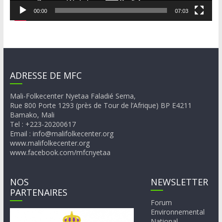
00:00
07:03
ADRESSE DE MFC
Mali-Folkecenter Nyetaa Faladié Sema,
Rue 800 Porte 1293 (près de Tour de l’Afrique) BP E4211
Bamako, Mali
Tel : +223-20200617
Email : info@malifolkecenter.org
www.malifolkecenter.org
www.facebook.com/mfcnyetaa
NOS
NEWSLETTER
PARTENAIRES
Forum
Environnemental
National