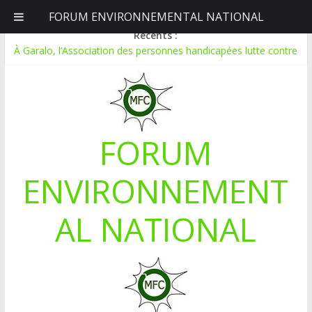
FORUM ENVIRONNEMENTAL NATIONAL
vendredi, août 7, 2026
Récents :
À Garalo, l’Association des personnes handicapées lutte contre
le déboisement grâce au tissage métallique
APPEL A CANDIDATURE POUR UN STAGE EN
COMMUNICATION
Le blogging au service de l’écologie : Benbere montre la voie
Inondations : le Mali déclare l’état de catastrophe nationale
FORUM
Mali-Folkecenter Nyetaa initie 20 jeunes à la protection de
l’environnement
ENVIRONNEMENT
AL NATIONAL