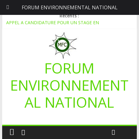
FORUM ENVIRONNEMENTAL NATIONAL
jeudi, août 6, 2026
Récents :
APPEL A CANDIDATURE POUR UN STAGE EN
COMMUNICATION
Le blogging au service de l’écologie : Benbere montre la voie
Inondations : le Mali déclare l’état de catastrophe nationale
Mali-Folkecenter Nyetaa initie 20 jeunes à la protection de
l’environnement
FORUM
À Garalo, l’Association des personnes handicapées lutte contre
le déboisement grâce au tissage métallique
ENVIRONNEMENT
AL NATIONAL