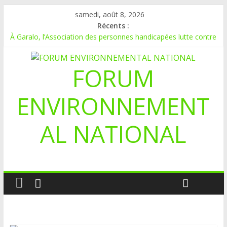
samedi, août 8, 2026
Récents :
À Garalo, l’Association des personnes handicapées lutte contre
le déboisement grâce au tissage métallique
APPEL A CANDIDATURE POUR UN STAGE EN
FORUM
COMMUNICATION
Le blogging au service de l’écologie : Benbere montre la voie
Inondations : le Mali déclare l’état de catastrophe nationale
ENVIRONNEMENT
Mali-Folkecenter Nyetaa initie 20 jeunes à la protection de
l’environnement
AL NATIONAL