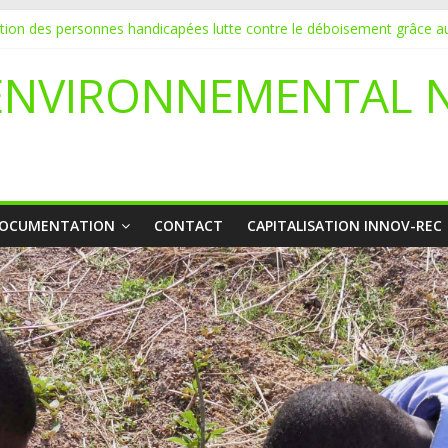
ation des personnes handicapées lutte contre le déboisement grâce au
DATURE POUR UN STAGE EN COMMUNICATION
vice de l’écologie : Benbere montre la voie
ENVIRONNEMENTAL 
li déclare l’état de catastrophe nationale
yetaa initie 20 jeunes à la protection de l’environnement
OCUMENTATION
CONTACT
CAPITALISATION INNOV-REC