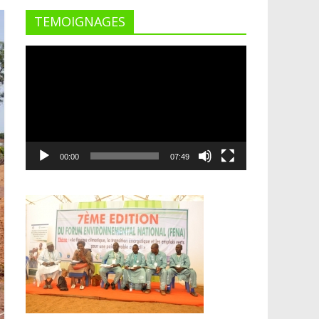
TEMOIGNAGES
Lecteur
vidéo
00:00
07:49