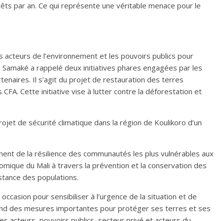
êts par an. Ce qui représente une véritable menace pour le
es acteurs de l’environnement et les pouvoirs publics pour
tre Samaké a rappelé deux initiatives phares engagées par les
naires. Il s’agit du projet de restauration des terres
CFA. Cette initiative vise à lutter contre la déforestation et
projet de sécurité climatique dans la région de Koulikoro d’un
ment de la résilience des communautés les plus vulnérables aux
ique du Mali à travers la prévention et la conservation des
tance des populations.
ccasion pour sensibiliser à l’urgence de la situation et de
 prend des mesures importantes pour protéger ses terres et ses
les acteurs, pouvoirs publics, secteur privé et acteurs du