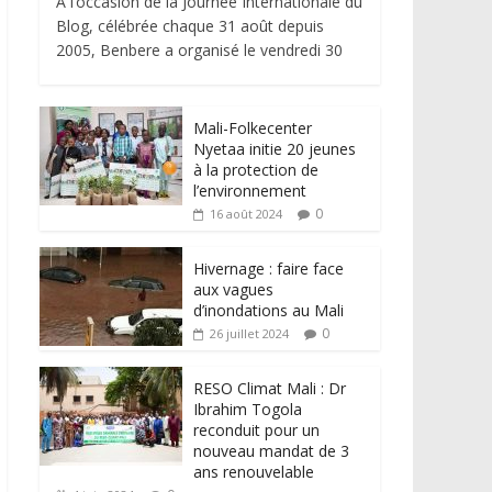
À l’occasion de la Journée Internationale du
Blog, célébrée chaque 31 août depuis
2005, Benbere a organisé le vendredi 30
Mali-Folkecenter
Nyetaa initie 20 jeunes
à la protection de
l’environnement
0
16 août 2024
Hivernage : faire face
aux vagues
d’inondations au Mali
0
26 juillet 2024
RESO Climat Mali : Dr
Ibrahim Togola
reconduit pour un
nouveau mandat de 3
ans renouvelable