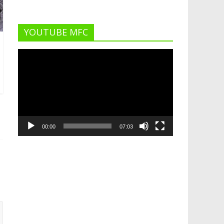
YOUTUBE MFC
Lecteur
vidéo
00:00
07:03