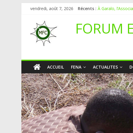
vendredi, août 7, 2026
Récents :
À Garalo, l’Associ
APPEL A CANDI
Le blogging au ser
FORUM 
Inondations : le Ma
Mali-Folkecenter N
ACCUEIL
FENA
ACTUALITES
D