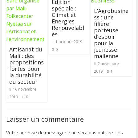
Edition
spéciale :
L’Agrobusine
Climat et
ss : une
Energies
filière
Renouvelabl
porteuse
es
d’espoir
1 octobre 2019
pour la
Artisanat du
jeunesse
0
Mali : des
malienne
propositions
2 novembre
fortes pour
2019
1
la durabilité
du secteur
16 novembre
2019
0
Laisser un commentaire
Votre adresse de messagerie ne sera pas publiée.
Les