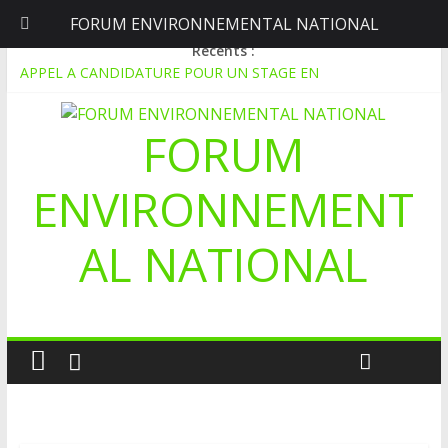
FORUM ENVIRONNEMENTAL NATIONAL
dimanche, août 9, 2026
Récents :
APPEL A CANDIDATURE POUR UN STAGE EN
COMMUNICATION
Le blogging au service de l’écologie : Benbere montre la voie
FORUM
Inondations : le Mali déclare l’état de catastrophe nationale
Mali-Folkecenter Nyetaa initie 20 jeunes à la protection de
l’environnement
ENVIRONNEMENT
À Garalo, l’Association des personnes handicapées lutte contre
le déboisement grâce au tissage métallique
AL NATIONAL