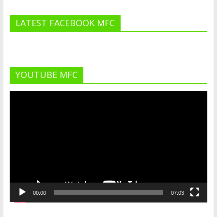
LATEST FACEBOOK MFC
YOUTUBE MFC
Lecteur
vidéo
00:00
07:03