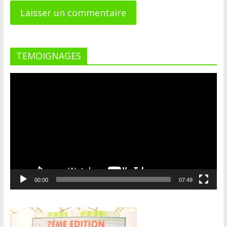
TEMOIGNAGES
Lecteur
vidéo
00:00
07:49