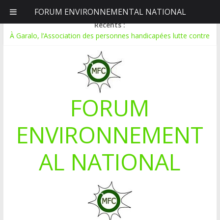
FORUM ENVIRONNEMENTAL NATIONAL
vendredi, août 7, 2026
Récents :
À Garalo, l’Association des personnes handicapées lutte contre
le déboisement grâce au tissage métallique
APPEL A CANDIDATURE POUR UN STAGE EN
COMMUNICATION
Le blogging au service de l’écologie : Benbere montre la voie
Inondations : le Mali déclare l’état de catastrophe nationale
FORUM
Mali-Folkecenter Nyetaa initie 20 jeunes à la protection de
l’environnement
ENVIRONNEMENT
AL NATIONAL