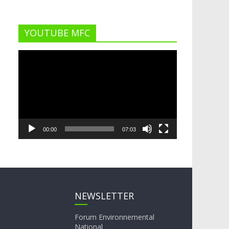
YOUTUBE MFC
Lecteur
vidéo
00:00
07:03
NEWSLETTER
Forum Environnemental
National