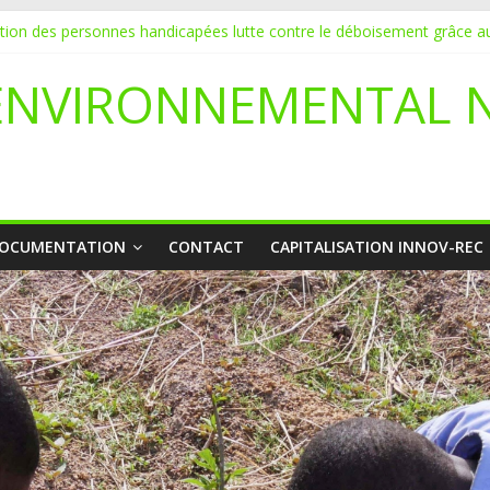
ation des personnes handicapées lutte contre le déboisement grâce au
DATURE POUR UN STAGE EN COMMUNICATION
vice de l’écologie : Benbere montre la voie
ENVIRONNEMENTAL 
li déclare l’état de catastrophe nationale
yetaa initie 20 jeunes à la protection de l’environnement
OCUMENTATION
CONTACT
CAPITALISATION INNOV-REC