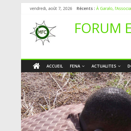
vendredi, août 7, 2026
Récents :
À Garalo, l’Associ
APPEL A CANDI
Le blogging au ser
FORUM 
Inondations : le Ma
Mali-Folkecenter N
ACCUEIL
FENA
ACTUALITES
D