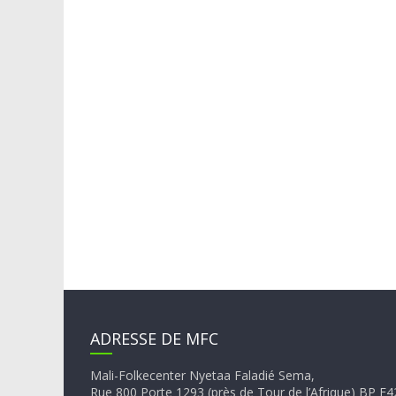
ADRESSE DE MFC
Mali-Folkecenter Nyetaa Faladié Sema,
Rue 800 Porte 1293 (près de Tour de l’Afrique) BP 