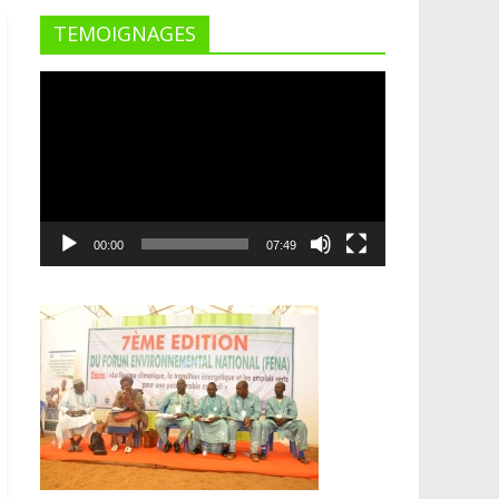
TEMOIGNAGES
Lecteur
vidéo
00:00
07:49