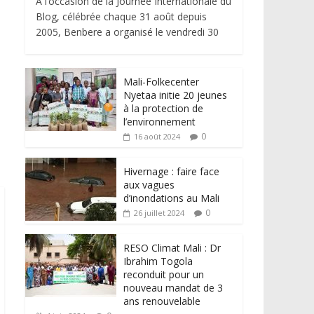
À l’occasion de la Journée Internationale du
Blog, célébrée chaque 31 août depuis
2005, Benbere a organisé le vendredi 30
Mali-Folkecenter
Nyetaa initie 20 jeunes
à la protection de
l’environnement
0
16 août 2024
Hivernage : faire face
aux vagues
d’inondations au Mali
0
26 juillet 2024
RESO Climat Mali : Dr
Ibrahim Togola
reconduit pour un
nouveau mandat de 3
ans renouvelable