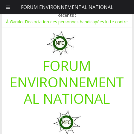
FORUM ENVIRONNEMENTAL NATIONAL
samedi, août 8, 2026
Récents :
À Garalo, l’Association des personnes handicapées lutte contre
le déboisement grâce au tissage métallique
APPEL A CANDIDATURE POUR UN STAGE EN
COMMUNICATION
Le blogging au service de l’écologie : Benbere montre la voie
Inondations : le Mali déclare l’état de catastrophe nationale
FORUM
Mali-Folkecenter Nyetaa initie 20 jeunes à la protection de
l’environnement
ENVIRONNEMENT
AL NATIONAL