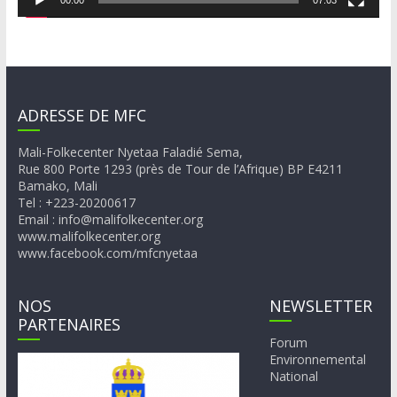
00:00
07:03
ADRESSE DE MFC
Mali-Folkecenter Nyetaa Faladié Sema,
Rue 800 Porte 1293 (près de Tour de l’Afrique) BP E4211
Bamako, Mali
Tel : +223-20200617
Email : info@malifolkecenter.org
www.malifolkecenter.org
www.facebook.com/mfcnyetaa
NOS
NEWSLETTER
PARTENAIRES
Forum
Environnemental
National