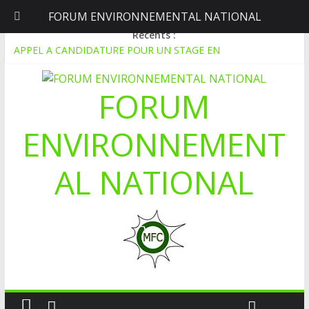
FORUM ENVIRONNEMENTAL NATIONAL
samedi, août 8, 2026
Récents :
APPEL A CANDIDATURE POUR UN STAGE EN
COMMUNICATION
Le blogging au service de l’écologie : Benbere montre la voie
FORUM
Inondations : le Mali déclare l’état de catastrophe nationale
Mali-Folkecenter Nyetaa initie 20 jeunes à la protection de
l’environnement
ENVIRONNEMENT
À Garalo, l’Association des personnes handicapées lutte contre
le déboisement grâce au tissage métallique
AL NATIONAL