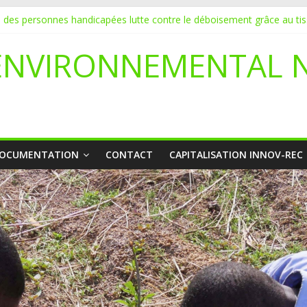
on des personnes handicapées lutte contre le déboisement grâce au ti
URE POUR UN STAGE EN COMMUNICATION
 de l’écologie : Benbere montre la voie
ENVIRONNEMENTAL 
déclare l’état de catastrophe nationale
a initie 20 jeunes à la protection de l’environnement
OCUMENTATION
CONTACT
CAPITALISATION INNOV-REC