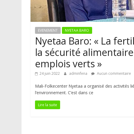
EVENEMENT
NYETAA BARO
Nyetaa Baro: « La ferti
la sécurité alimentair
emplois verts »
24 juin 2022
adminfena
Aucun commentaire
Mali-Folkecenter Nyetaa a organisé des activités l
l’environnement. C’est dans ce
Lire la suite