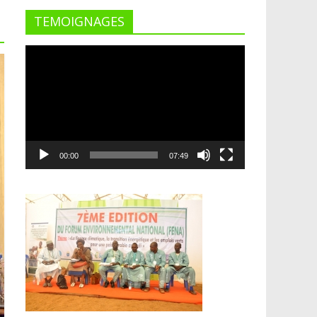
TEMOIGNAGES
Lecteur
vidéo
00:00
07:49