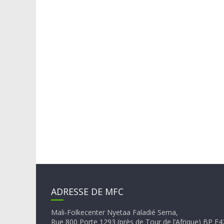
ADRESSE DE MFC
Mali-Folkecenter Nyetaa Faladié Sema,
Rue 800 Porte 1293 (près de Tour de l’Afrique) BP 