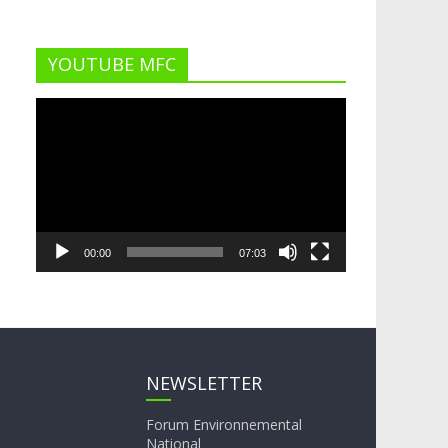
YOUTUBE MFC
Lecteur
vidéo
00:00
07:03
NEWSLETTER
Forum Environnemental
National