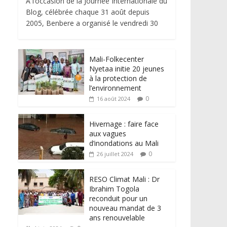
À l’occasion de la Journée Internationale du
Blog, célébrée chaque 31 août depuis
2005, Benbere a organisé le vendredi 30
Mali-Folkecenter
Nyetaa initie 20 jeunes
à la protection de
l’environnement
0
16 août 2024
Hivernage : faire face
aux vagues
d’inondations au Mali
0
26 juillet 2024
RESO Climat Mali : Dr
Ibrahim Togola
reconduit pour un
nouveau mandat de 3
ans renouvelable