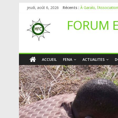
jeudi, août 6, 2026
Récents :
À Garalo, l’Associati
APPEL A CANDIDAT
Le blogging au service
FORUM 
Inondations : le Mali 
Mali-Folkecenter Nyeta
ACCUEIL
FENA
ACTUALITES
D