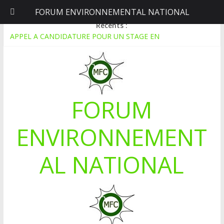
FORUM ENVIRONNEMENTAL NATIONAL
dimanche, août 9, 2026
Récents :
APPEL A CANDIDATURE POUR UN STAGE EN
COMMUNICATION
Le blogging au service de l’écologie : Benbere montre la voie
Inondations : le Mali déclare l’état de catastrophe nationale
Mali-Folkecenter Nyetaa initie 20 jeunes à la protection de
l’environnement
FORUM
À Garalo, l’Association des personnes handicapées lutte contre
le déboisement grâce au tissage métallique
ENVIRONNEMENT
AL NATIONAL