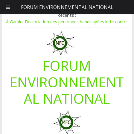
FORUM ENVIRONNEMENTAL NATIONAL
dimanche, août 9, 2026
Récents :
À Garalo, l’Association des personnes handicapées lutte contre
le déboisement grâce au tissage métallique
APPEL A CANDIDATURE POUR UN STAGE EN
COMMUNICATION
Le blogging au service de l’écologie : Benbere montre la voie
Inondations : le Mali déclare l’état de catastrophe nationale
FORUM
Mali-Folkecenter Nyetaa initie 20 jeunes à la protection de
l’environnement
ENVIRONNEMENT
AL NATIONAL