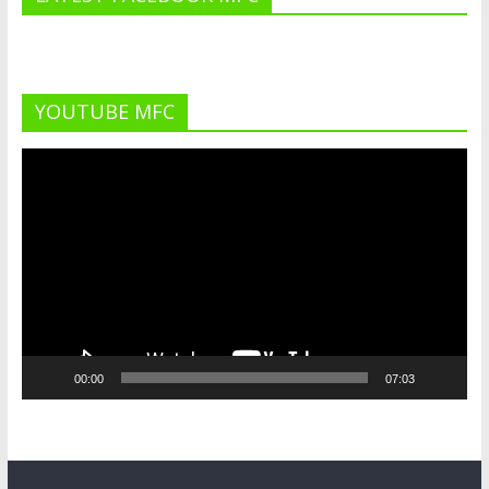
YOUTUBE MFC
Lecteur
vidéo
00:00
07:03