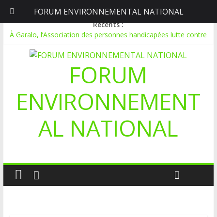
FORUM ENVIRONNEMENTAL NATIONAL
jeudi, août 6, 2026
Récents :
À Garalo, l’Association des personnes handicapées lutte contre
le déboisement grâce au tissage métallique
APPEL A CANDIDATURE POUR UN STAGE EN
FORUM
COMMUNICATION
Le blogging au service de l’écologie : Benbere montre la voie
Inondations : le Mali déclare l’état de catastrophe nationale
ENVIRONNEMENT
Mali-Folkecenter Nyetaa initie 20 jeunes à la protection de
l’environnement
AL NATIONAL