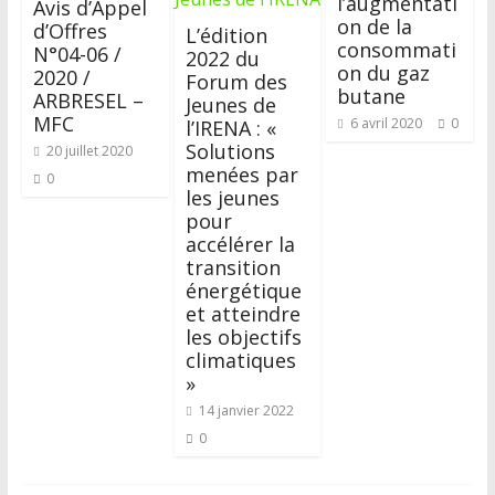
l’augmentati
Avis d’Appel
on de la
d’Offres
L’édition
consommati
N°04-06 /
2022 du
on du gaz
2020 /
Forum des
butane
ARBRESEL –
Jeunes de
MFC
6 avril 2020
0
l’IRENA : «
Solutions
20 juillet 2020
menées par
0
les jeunes
pour
accélérer la
transition
énergétique
et atteindre
les objectifs
climatiques
»
14 janvier 2022
0