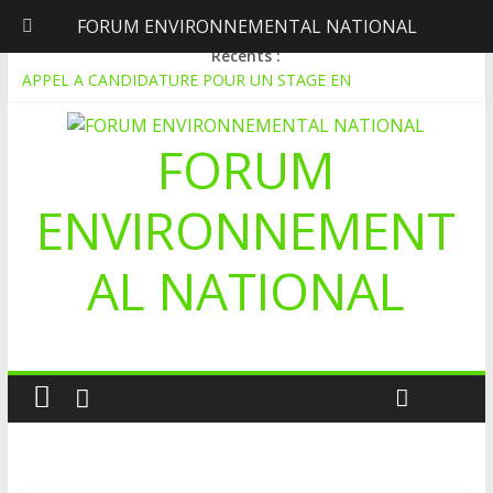
FORUM ENVIRONNEMENTAL NATIONAL
samedi, août 8, 2026
Récents :
APPEL A CANDIDATURE POUR UN STAGE EN
COMMUNICATION
Le blogging au service de l’écologie : Benbere montre la voie
FORUM
Inondations : le Mali déclare l’état de catastrophe nationale
Mali-Folkecenter Nyetaa initie 20 jeunes à la protection de
l’environnement
ENVIRONNEMENT
À Garalo, l’Association des personnes handicapées lutte contre
le déboisement grâce au tissage métallique
AL NATIONAL