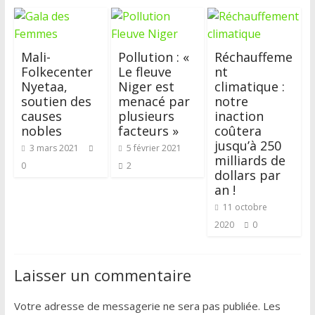
Mali-
Pollution : «
Réchauffeme
Folkecenter
Le fleuve
nt
Nyetaa,
Niger est
climatique :
soutien des
menacé par
notre
causes
plusieurs
inaction
nobles
facteurs »
coûtera
jusqu’à 250
3 mars 2021
5 février 2021
milliards de
0
2
dollars par
an !
11 octobre
2020
0
Laisser un commentaire
Votre adresse de messagerie ne sera pas publiée.
Les