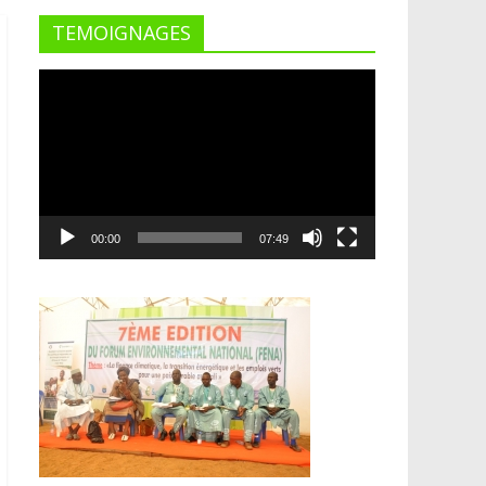
TEMOIGNAGES
Lecteur
vidéo
00:00
07:49