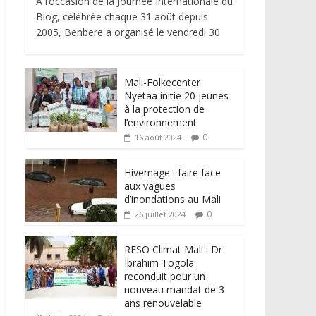
À l’occasion de la Journée Internationale du
Blog, célébrée chaque 31 août depuis
2005, Benbere a organisé le vendredi 30
Mali-Folkecenter
Nyetaa initie 20 jeunes
à la protection de
l’environnement
0
16 août 2024
Hivernage : faire face
aux vagues
d’inondations au Mali
0
26 juillet 2024
RESO Climat Mali : Dr
Ibrahim Togola
reconduit pour un
nouveau mandat de 3
ans renouvelable