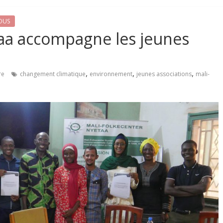
OUS
taa accompagne les jeunes
,
,
,
re
changement climatique
environnement
jeunes associations
mali-