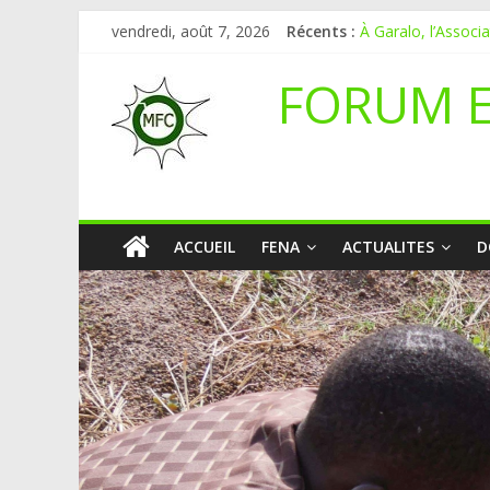
Mali-Folkecenter N
vendredi, août 7, 2026
Récents :
À Garalo, l’Associ
APPEL A CANDI
FORUM 
Le blogging au ser
Inondations : le Ma
ACCUEIL
FENA
ACTUALITES
D