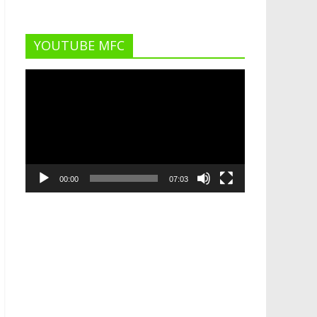
YOUTUBE MFC
Lecteur
vidéo
00:00
07:03