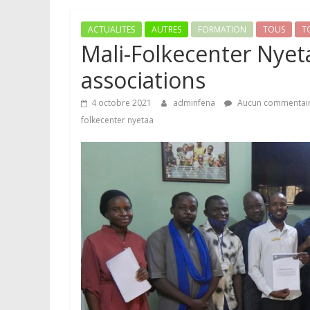
ACTUALITES
AUTRES
FORMATION
TOUS
T
Mali-Folkecenter Nye
associations
4 octobre 2021
adminfena
Aucun commentai
folkecenter nyetaa