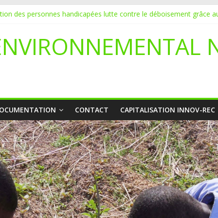
yetaa initie 20 jeunes à la protection de l’environnement
ation des personnes handicapées lutte contre le déboisement grâce au
DATURE POUR UN STAGE EN COMMUNICATION
ENVIRONNEMENTAL 
vice de l’écologie : Benbere montre la voie
li déclare l’état de catastrophe nationale
OCUMENTATION
CONTACT
CAPITALISATION INNOV-REC