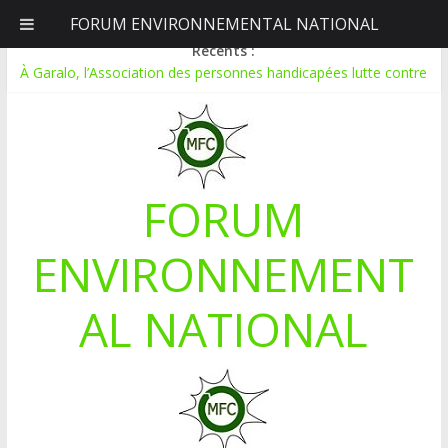
FORUM ENVIRONNEMENTAL NATIONAL
dimanche, août 9, 2026
Récents :
À Garalo, l’Association des personnes handicapées lutte contre
le déboisement grâce au tissage métallique
APPEL A CANDIDATURE POUR UN STAGE EN
COMMUNICATION
Le blogging au service de l’écologie : Benbere montre la voie
Inondations : le Mali déclare l’état de catastrophe nationale
FORUM
Mali-Folkecenter Nyetaa initie 20 jeunes à la protection de
l’environnement
ENVIRONNEMENT
AL NATIONAL