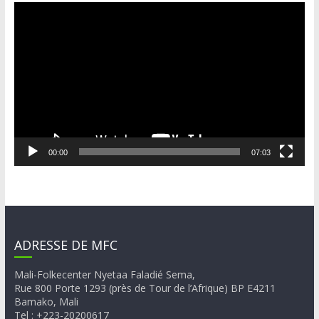
Lecteur
vidéo
00:00
07:03
ADRESSE DE MFC
Mali-Folkecenter Nyetaa Faladié Sema,
Rue 800 Porte 1293 (près de Tour de l’Afrique) BP E4211
Bamako, Mali
Tel : +223-20200617