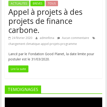
ACTUALITES
BREVES
TOUS
Appel à projets à des
projets de finance
carbone.
24 février 2020
adminfena
Aucun commentaire
changement climatique-appel-projets-programme
Lancé par le Fondation Good Planet, la date limite pour
postuler est le 31/03/2020.
Lire la suite
TEMOIGNAGES
Lecteur
vidéo