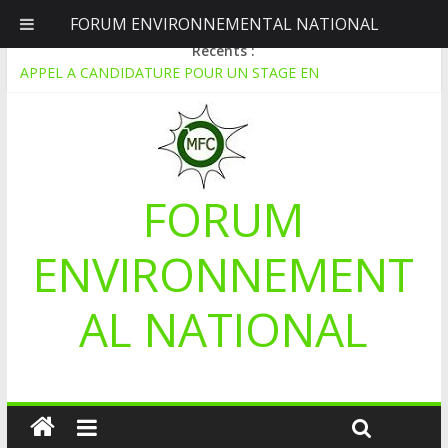
FORUM ENVIRONNEMENTAL NATIONAL
dimanche, août 9, 2026
Récents :
APPEL A CANDIDATURE POUR UN STAGE EN
COMMUNICATION
Le blogging au service de l’écologie : Benbere montre la voie
Inondations : le Mali déclare l’état de catastrophe nationale
Mali-Folkecenter Nyetaa initie 20 jeunes à la protection de
l’environnement
FORUM
À Garalo, l’Association des personnes handicapées lutte contre
le déboisement grâce au tissage métallique
ENVIRONNEMENT
AL NATIONAL