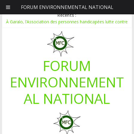
FORUM ENVIRONNEMENTAL NATIONAL
dimanche, août 9, 2026
Récents :
À Garalo, l’Association des personnes handicapées lutte contre
le déboisement grâce au tissage métallique
APPEL A CANDIDATURE POUR UN STAGE EN
COMMUNICATION
Le blogging au service de l’écologie : Benbere montre la voie
Inondations : le Mali déclare l’état de catastrophe nationale
FORUM
Mali-Folkecenter Nyetaa initie 20 jeunes à la protection de
l’environnement
ENVIRONNEMENT
AL NATIONAL