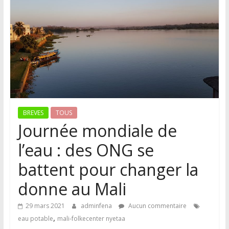
BREVES
TOUS
Journée mondiale de
l’eau : des ONG se
battent pour changer la
donne au Mali
29 mars 2021
adminfena
Aucun commentaire
,
eau potable
mali-folkecenter nyetaa