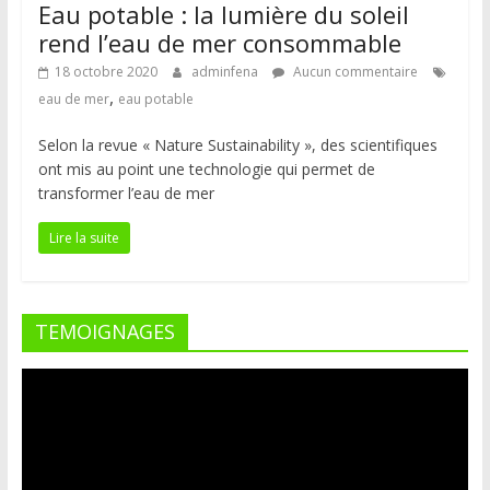
Eau potable : la lumière du soleil
rend l’eau de mer consommable
18 octobre 2020
adminfena
Aucun commentaire
,
eau de mer
eau potable
Selon la revue « Nature Sustainability », des scientifiques
ont mis au point une technologie qui permet de
transformer l’eau de mer
Lire la suite
TEMOIGNAGES
Lecteur
vidéo