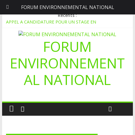
FORUM ENVIRONNEMENTAL NATIONAL
lundi, août 10, 2026
Récents :
APPEL A CANDIDATURE POUR UN STAGE EN
COMMUNICATION
Le blogging au service de l’écologie : Benbere montre la voie
FORUM
Inondations : le Mali déclare l’état de catastrophe nationale
Mali-Folkecenter Nyetaa initie 20 jeunes à la protection de
l’environnement
ENVIRONNEMENT
À Garalo, l’Association des personnes handicapées lutte contre
le déboisement grâce au tissage métallique
AL NATIONAL