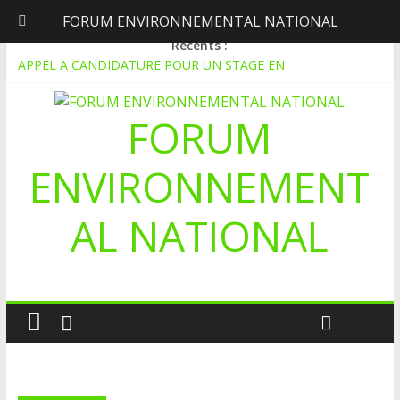
FORUM ENVIRONNEMENTAL NATIONAL
lundi, août 10, 2026
Récents :
APPEL A CANDIDATURE POUR UN STAGE EN
COMMUNICATION
Le blogging au service de l’écologie : Benbere montre la voie
FORUM
Inondations : le Mali déclare l’état de catastrophe nationale
Mali-Folkecenter Nyetaa initie 20 jeunes à la protection de
l’environnement
ENVIRONNEMENT
À Garalo, l’Association des personnes handicapées lutte contre
le déboisement grâce au tissage métallique
AL NATIONAL