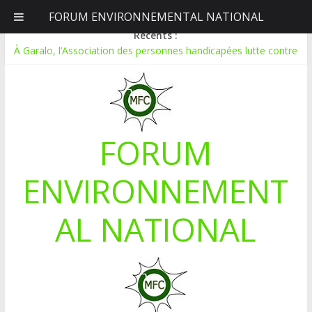
FORUM ENVIRONNEMENTAL NATIONAL
dimanche, août 9, 2026
Récents :
À Garalo, l’Association des personnes handicapées lutte contre
le déboisement grâce au tissage métallique
APPEL A CANDIDATURE POUR UN STAGE EN
COMMUNICATION
Le blogging au service de l’écologie : Benbere montre la voie
Inondations : le Mali déclare l’état de catastrophe nationale
FORUM
Mali-Folkecenter Nyetaa initie 20 jeunes à la protection de
l’environnement
ENVIRONNEMENT
AL NATIONAL