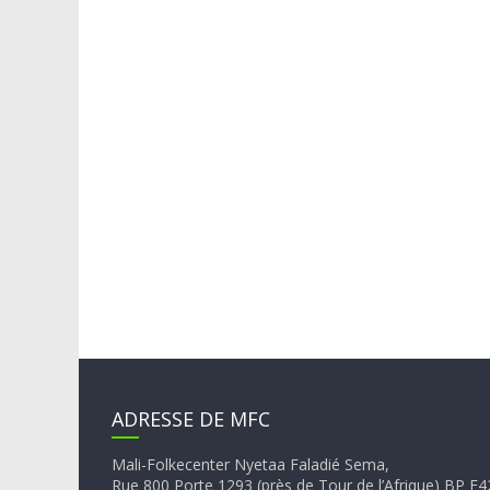
ADRESSE DE MFC
Mali-Folkecenter Nyetaa Faladié Sema,
Rue 800 Porte 1293 (près de Tour de l’Afrique) BP 