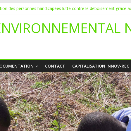
ation des personnes handicapées lutte contre le déboisement grâce au
DATURE POUR UN STAGE EN COMMUNICATION
vice de l’écologie : Benbere montre la voie
ENVIRONNEMENTAL 
li déclare l’état de catastrophe nationale
yetaa initie 20 jeunes à la protection de l’environnement
OCUMENTATION
CONTACT
CAPITALISATION INNOV-REC