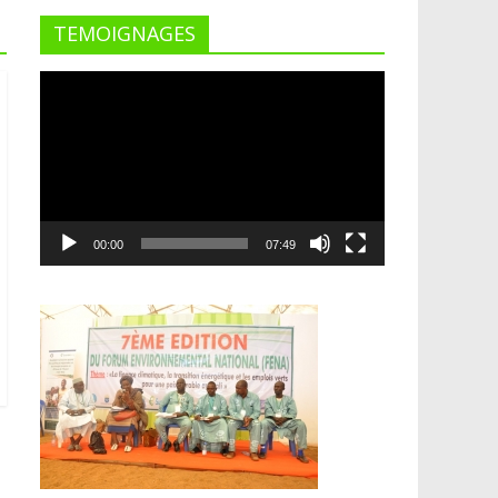
TEMOIGNAGES
Lecteur
vidéo
00:00
07:49