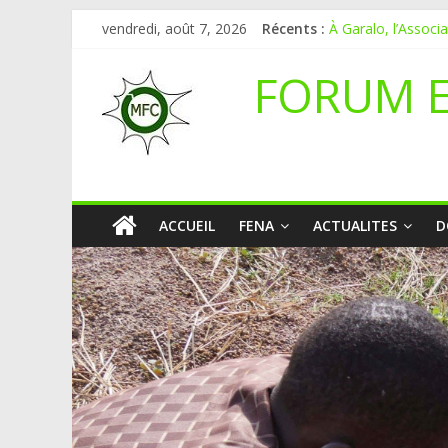
vendredi, août 7, 2026
Récents :
À Garalo, l’Associ
APPEL A CANDI
Le blogging au ser
FORUM 
Inondations : le Ma
Mali-Folkecenter N
ACCUEIL
FENA
ACTUALITES
D