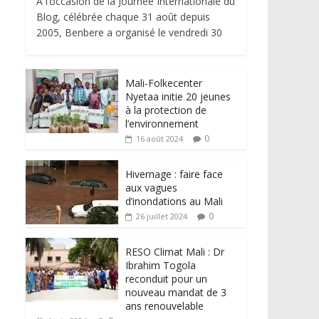
À l’occasion de la Journée Internationale du
Blog, célébrée chaque 31 août depuis
2005, Benbere a organisé le vendredi 30
Mali-Folkecenter
Nyetaa initie 20 jeunes
à la protection de
l’environnement
0
16 août 2024
Hivernage : faire face
aux vagues
d’inondations au Mali
0
26 juillet 2024
RESO Climat Mali : Dr
Ibrahim Togola
reconduit pour un
nouveau mandat de 3
ans renouvelable