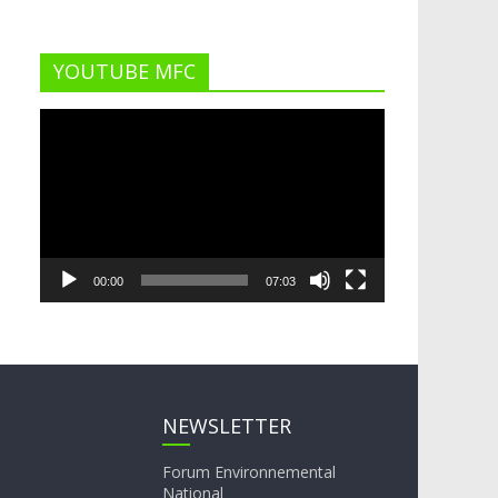
YOUTUBE MFC
Lecteur
vidéo
00:00
07:03
NEWSLETTER
Forum Environnemental
National