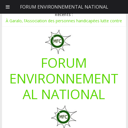
FORUM ENVIRONNEMENTAL NATIONAL
jeudi, août 6, 2026
Récents :
À Garalo, l’Association des personnes handicapées lutte contre
le déboisement grâce au tissage métallique
APPEL A CANDIDATURE POUR UN STAGE EN
COMMUNICATION
Le blogging au service de l’écologie : Benbere montre la voie
Inondations : le Mali déclare l’état de catastrophe nationale
FORUM
Mali-Folkecenter Nyetaa initie 20 jeunes à la protection de
l’environnement
ENVIRONNEMENT
AL NATIONAL