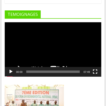
TEMOIGNAGES
Lecteur
vidéo
00:00
07:49