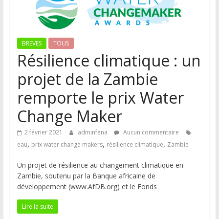
BREVES
TOUS
Résilience climatique : un
projet de la Zambie
remporte le prix Water
Change Maker
2 février 2021
adminfena
Aucun commentaire
,
,
,
eau
prix water change makers
résilience climatique
Zambie
Un projet de résilience au changement climatique en
Zambie, soutenu par la Banque africaine de
développement (www.AfDB.org) et le Fonds
Lire la suite