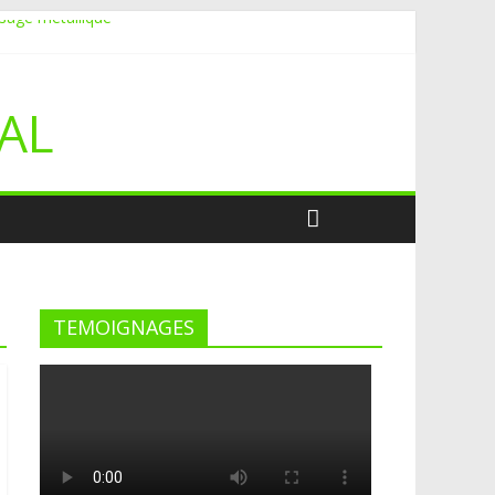
ssage métallique
AL
TEMOIGNAGES