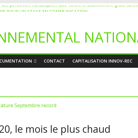
on des personnes handicapées lutte contre le déboisement grâce au ti
URE POUR UN STAGE EN COMMUNICATION
 de l’écologie : Benbere montre la voie
déclare l’état de catastrophe nationale
NNEMENTAL NATION
a initie 20 jeunes à la protection de l’environnement
CUMENTATION
CONTACT
CAPITALISATION INNOV-REC
0, le mois le plus chaud