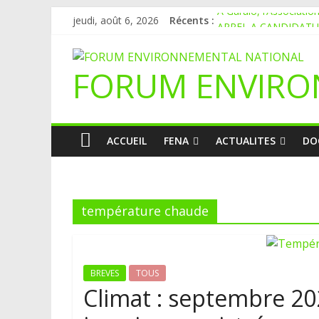
À Garalo, l’Associati
jeudi, août 6, 2026
Récents :
APPEL A CANDIDAT
Le blogging au service
Inondations : le Mali 
FORUM ENVIRO
Mali-Folkecenter Nyeta
ACCUEIL
FENA
ACTUALITES
DO
température chaude
BREVES
TOUS
Climat : septembre 202