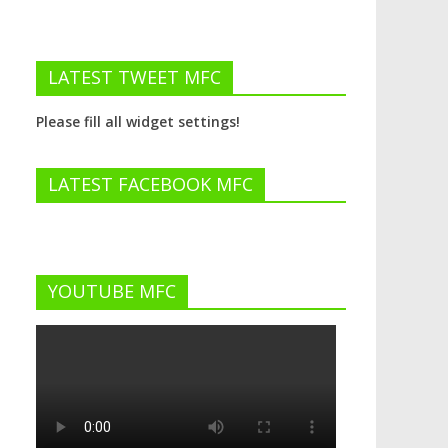
LATEST TWEET MFC
Please fill all widget settings!
LATEST FACEBOOK MFC
YOUTUBE MFC