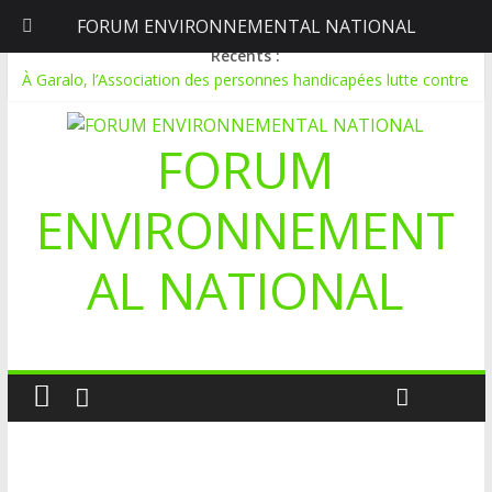
FORUM ENVIRONNEMENTAL NATIONAL
jeudi, août 6, 2026
Récents :
À Garalo, l’Association des personnes handicapées lutte contre
le déboisement grâce au tissage métallique
APPEL A CANDIDATURE POUR UN STAGE EN
FORUM
COMMUNICATION
Le blogging au service de l’écologie : Benbere montre la voie
Inondations : le Mali déclare l’état de catastrophe nationale
ENVIRONNEMENT
Mali-Folkecenter Nyetaa initie 20 jeunes à la protection de
l’environnement
AL NATIONAL