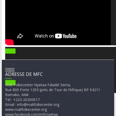
00:00
00:00
ADRESSE DE MFC
07:03
Mali-Folkecenter Nyetaa Faladié Sema,
Rue 800 Porte 1293 (près de Tour de l’Afrique) BP E4211
Bamako, Mali
Tel : +223-20200617
Email : info@malifolkecenter.org
www.malifolkecenter.org
www.facebook.com/mfcnyetaa