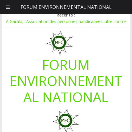
FORUM ENVIRONNEMENTAL NATIONAL
lundi, août 10, 2026
Récents :
À Garalo, l’Association des personnes handicapées lutte contre
le déboisement grâce au tissage métallique
APPEL A CANDIDATURE POUR UN STAGE EN
COMMUNICATION
Le blogging au service de l’écologie : Benbere montre la voie
Inondations : le Mali déclare l’état de catastrophe nationale
FORUM
Mali-Folkecenter Nyetaa initie 20 jeunes à la protection de
l’environnement
ENVIRONNEMENT
AL NATIONAL