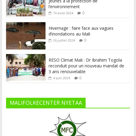
jeunes à la protection de
l’environnement
0
16 août 2024
Hivernage : faire face aux vagues
d’inondations au Mali
0
26 juillet 2024
RESO Climat Mali : Dr Ibrahim Togola
reconduit pour un nouveau mandat de
3 ans renouvelable
0
4 juin 2024
MALIFOLKECENTER NYETAA