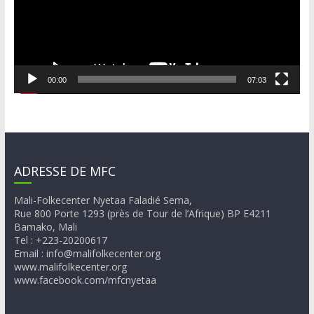
00:00
07:03
ADRESSE DE MFC
Mali-Folkecenter Nyetaa Faladié Sema,
Rue 800 Porte 1293 (près de Tour de l’Afrique) BP E4211
Bamako, Mali
Tel : +223-20200617
Email : info@malifolkecenter.org
www.malifolkecenter.org
www.facebook.com/mfcnyetaa