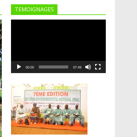
TEMOIGNAGES
Lecteur
vidéo
00:00
07:49