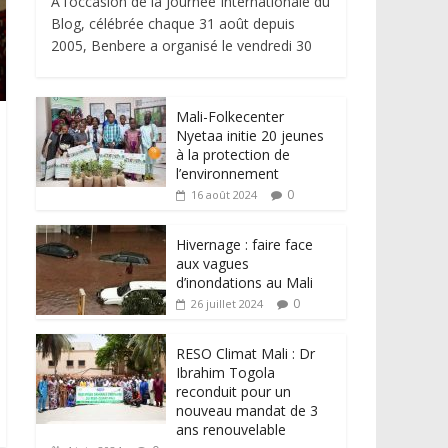
À l’occasion de la Journée Internationale du
Blog, célébrée chaque 31 août depuis
2005, Benbere a organisé le vendredi 30
Mali-Folkecenter
Nyetaa initie 20 jeunes
à la protection de
l’environnement
0
16 août 2024
Hivernage : faire face
aux vagues
d’inondations au Mali
0
26 juillet 2024
RESO Climat Mali : Dr
Ibrahim Togola
reconduit pour un
nouveau mandat de 3
ans renouvelable