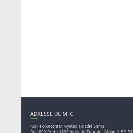
ADRESSE DE MFC
Mali-Folkecenter Nyetaa Faladié Sema,
Rue 800 Porte 1293 (près de Tour de l’Afrique) BP 