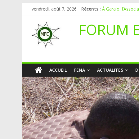
vendredi, août 7, 2026
Récents :
À Garalo, l’Associ
APPEL A CANDI
Le blogging au ser
FORUM 
Inondations : le Ma
Mali-Folkecenter N
ACCUEIL
FENA
ACTUALITES
D