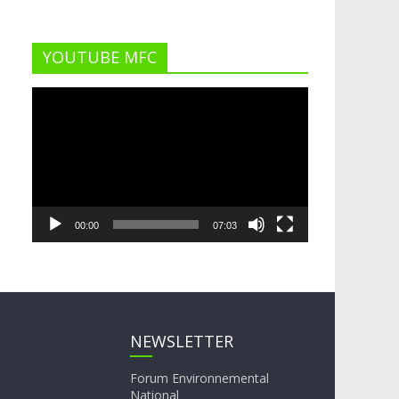
YOUTUBE MFC
Lecteur
vidéo
00:00
07:03
NEWSLETTER
Forum Environnemental
National