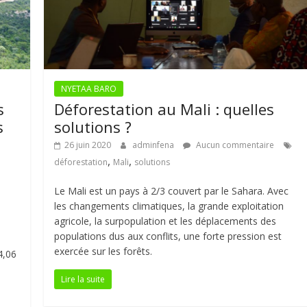
NYETAA BARO
s
Déforestation au Mali : quelles
s
solutions ?
26 juin 2020
adminfena
Aucun commentaire
,
,
déforestation
Mali
solutions
Le Mali est un pays à 2/3 couvert par le Sahara. Avec
les changements climatiques, la grande exploitation
agricole, la surpopulation et les déplacements des
populations dus aux conflits, une forte pression est
exercée sur les forêts.
4,06
Lire la suite