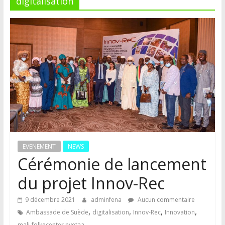
digitalisation
EVENEMENT
NEWS
Cérémonie de lancement
du projet Innov-Rec
9 décembre 2021
adminfena
Aucun commentaire
,
,
,
,
Ambassade de Suède
digitalisation
Innov-Rec
Innovation
mali-folkecenter nyetaa