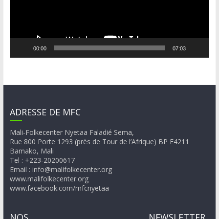
00:00
07:03
ADRESSE DE MFC
Mali-Folkecenter Nyetaa Faladié Sema,
Rue 800 Porte 1293 (près de Tour de l’Afrique) BP E4211
Bamako, Mali
Tel : +223-20200617
Email : info@malifolkecenter.org
www.malifolkecenter.org
www.facebook.com/mfcnyetaa
NOS
NEWSLETTER