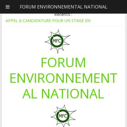
FORUM ENVIRONNEMENTAL NATIONAL
lundi, août 10, 2026
Récents :
APPEL A CANDIDATURE POUR UN STAGE EN
COMMUNICATION
Le blogging au service de l’écologie : Benbere montre la voie
Inondations : le Mali déclare l’état de catastrophe nationale
Mali-Folkecenter Nyetaa initie 20 jeunes à la protection de
l’environnement
FORUM
À Garalo, l’Association des personnes handicapées lutte contre
le déboisement grâce au tissage métallique
ENVIRONNEMENT
AL NATIONAL