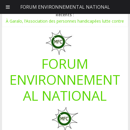
FORUM ENVIRONNEMENTAL NATIONAL
vendredi, août 7, 2026
Récents :
À Garalo, l’Association des personnes handicapées lutte contre
le déboisement grâce au tissage métallique
APPEL A CANDIDATURE POUR UN STAGE EN
COMMUNICATION
Le blogging au service de l’écologie : Benbere montre la voie
Inondations : le Mali déclare l’état de catastrophe nationale
FORUM
Mali-Folkecenter Nyetaa initie 20 jeunes à la protection de
l’environnement
ENVIRONNEMENT
AL NATIONAL