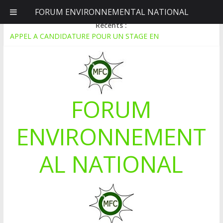
FORUM ENVIRONNEMENTAL NATIONAL
vendredi, août 7, 2026
Récents :
APPEL A CANDIDATURE POUR UN STAGE EN
COMMUNICATION
Le blogging au service de l’écologie : Benbere montre la voie
Inondations : le Mali déclare l’état de catastrophe nationale
Mali-Folkecenter Nyetaa initie 20 jeunes à la protection de
l’environnement
FORUM
À Garalo, l’Association des personnes handicapées lutte contre
le déboisement grâce au tissage métallique
ENVIRONNEMENT
AL NATIONAL