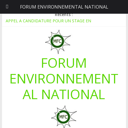
FORUM ENVIRONNEMENTAL NATIONAL
vendredi, août 7, 2026
Récents :
APPEL A CANDIDATURE POUR UN STAGE EN
COMMUNICATION
Le blogging au service de l’écologie : Benbere montre la voie
Inondations : le Mali déclare l’état de catastrophe nationale
Mali-Folkecenter Nyetaa initie 20 jeunes à la protection de
l’environnement
FORUM
À Garalo, l’Association des personnes handicapées lutte contre
le déboisement grâce au tissage métallique
ENVIRONNEMENT
AL NATIONAL