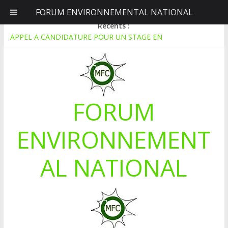
FORUM ENVIRONNEMENTAL NATIONAL
vendredi, août 7, 2026
Récents :
APPEL A CANDIDATURE POUR UN STAGE EN
COMMUNICATION
Le blogging au service de l’écologie : Benbere montre la voie
Inondations : le Mali déclare l’état de catastrophe nationale
Mali-Folkecenter Nyetaa initie 20 jeunes à la protection de
l’environnement
FORUM
À Garalo, l’Association des personnes handicapées lutte contre
le déboisement grâce au tissage métallique
ENVIRONNEMENT
AL NATIONAL