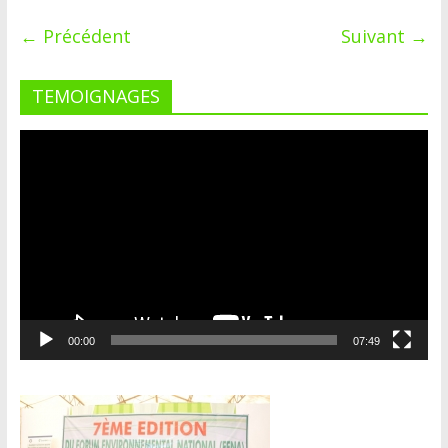
← Précédent
Suivant →
TEMOIGNAGES
Lecteur
vidéo
00:00
07:49