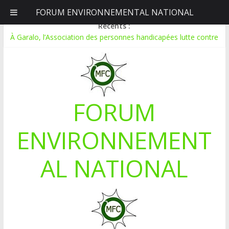
FORUM ENVIRONNEMENTAL NATIONAL
vendredi, août 7, 2026
Récents :
Mali-Folkecenter Nyetaa initie 20 jeunes à la protection de
l’environnement
À Garalo, l’Association des personnes handicapées lutte contre
le déboisement grâce au tissage métallique
APPEL A CANDIDATURE POUR UN STAGE EN
COMMUNICATION
Le blogging au service de l’écologie : Benbere montre la voie
FORUM
Inondations : le Mali déclare l’état de catastrophe nationale
ENVIRONNEMENT
AL NATIONAL