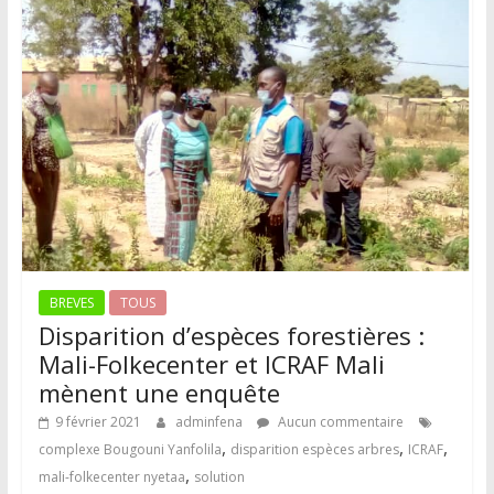
BREVES
TOUS
Disparition d’espèces forestières :
Mali-Folkecenter et ICRAF Mali
mènent une enquête
9 février 2021
adminfena
Aucun commentaire
,
,
,
complexe Bougouni Yanfolila
disparition espèces arbres
ICRAF
,
mali-folkecenter nyetaa
solution