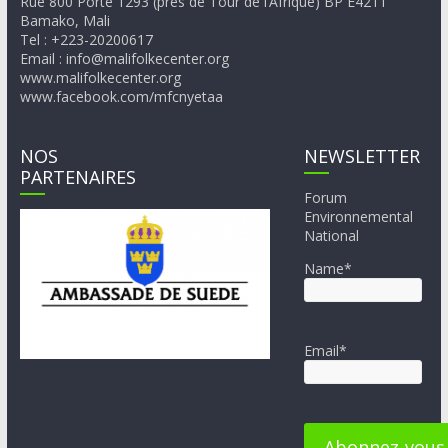
Rue 800 Porte 1293 (près de Tour de l’Afrique) BP E4211
Bamako, Mali
Tel : +223-20200617
Email : info@malifolkecenter.org
www.malifolkecenter.org
www.facebook.com/mfcnyetaa
NOS
NEWSLETTER
PARTENAIRES
Forum
Environnemental
National
Name*
Email*