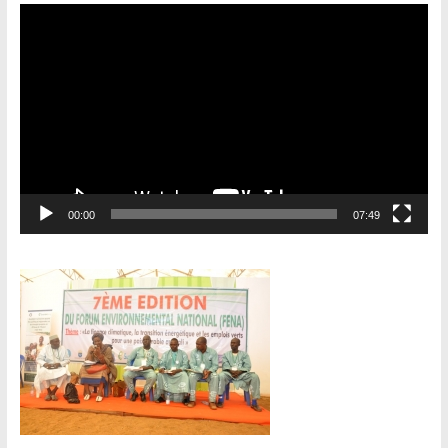
Lecteur
vidéo
00:00
07:49