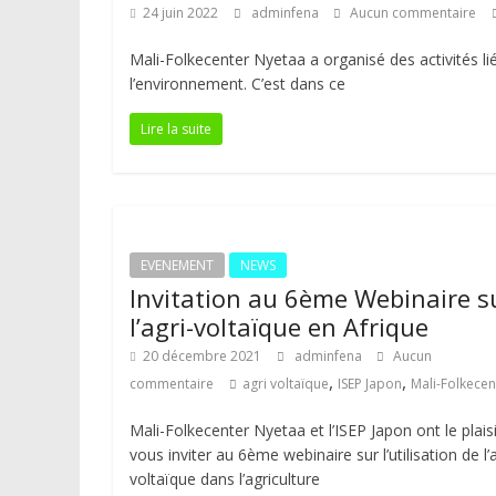
24 juin 2022
adminfena
Aucun commentaire
Mali-Folkecenter Nyetaa a organisé des activités l
l’environnement. C’est dans ce
Lire la suite
EVENEMENT
NEWS
Invitation au 6ème Webinaire s
l’agri-voltaïque en Afrique
20 décembre 2021
adminfena
Aucun
,
,
commentaire
agri voltaïque
ISEP Japon
Mali-Folkecen
Mali-Folkecenter Nyetaa et l’ISEP Japon ont le plais
vous inviter au 6ème webinaire sur l’utilisation de l’a
voltaïque dans l’agriculture