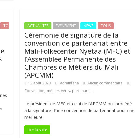
TO
ACTUALITES
EVENEMENT
NEWS
TOUS
Cérémonie de signature de la
convention de partenariat entre
ne
Mali-Folkecenter Nyetaa (MFC) et
s
l’Assemblée Permanente des
Chambres de Métiers du Mali
(APCMM)
12 août 2020
adminfena
Aucun commentaire
,
,
Convention
métiers verts
partenariat
nnes
Le président de MFC et celui de l’APCMM ont procédé
 »
à la signature d’une convention de partenariat pour une
meilleure
Lire la suite