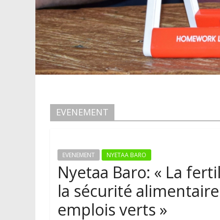
EVENEMENT
EVENEMENT
NYETAA BARO
Nyetaa Baro: « La ferti
la sécurité alimentair
emplois verts »