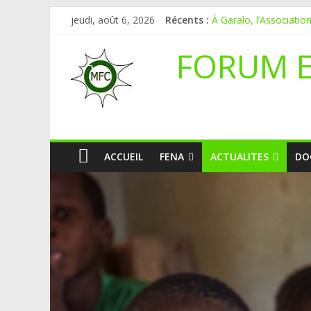
Mali-Folkecenter Nyeta
jeudi, août 6, 2026
Récents :
À Garalo, l’Associati
APPEL A CANDIDAT
FORUM 
Le blogging au service
Inondations : le Mali 
ACCUEIL
FENA
ACTUALITES
DO