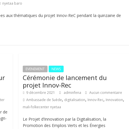
nyetaa baro
iées aux thématiques du projet Innov-ReC pendant la quinzaine de
EVENEMENT
NEWS
ur
Cérémonie de lancement du
projet Innov-Rec
9 décembre 2021
adminfena
Aucun commentaire
,
,
,
,
ter
Ambassade de Suède
digitalisation
Innov-Rec
Innovation
mali-folkecenter nyetaa
ir de
gri-
Le Projet d’Innovation par la Digitalisation, la
Promotion des Emplois Verts et les Énergies