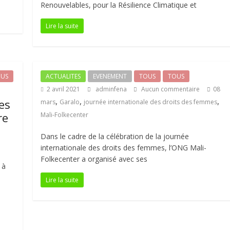
Renouvelables, pour la Résilience Climatique et
Lire la suite
US
ACTUALITES
EVENEMENT
TOUS
TOUS
2 avril 2021
adminfena
Aucun commentaire
08
,
,
,
nes
mars
Garalo
journée internationale des droits des femmes
re
Mali-Folkecenter
Dans le cadre de la célébration de la journée
internationale des droits des femmes, l’ONG Mali-
Folkecenter a organisé avec ses
 à
Lire la suite