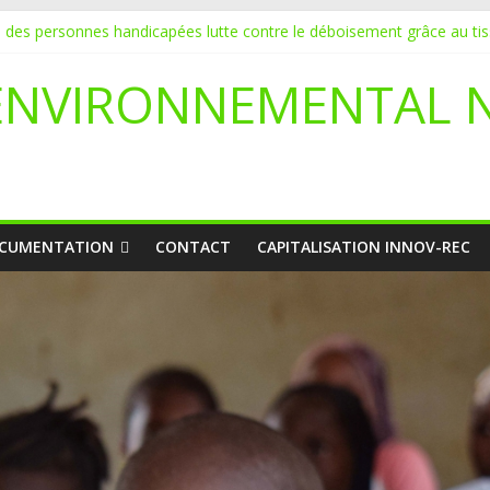
a initie 20 jeunes à la protection de l’environnement
on des personnes handicapées lutte contre le déboisement grâce au ti
URE POUR UN STAGE EN COMMUNICATION
ENVIRONNEMENTAL 
 de l’écologie : Benbere montre la voie
déclare l’état de catastrophe nationale
CUMENTATION
CONTACT
CAPITALISATION INNOV-REC