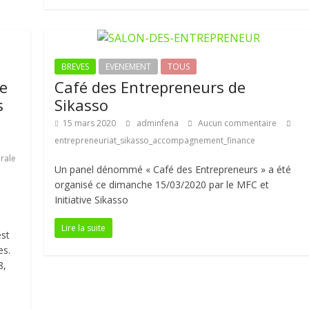
BREVES
EVENEMENT
TOUS
de
Café des Entrepreneurs de
s
Sikasso
15 mars 2020
adminfena
Aucun commentaire
entrepreneuriat_sikasso_accompagnement_finance
rale
Un panel dénommé « Café des Entrepreneurs » a été
organisé ce dimanche 15/03/2020 par le MFC et
Initiative Sikasso
a
Lire la suite
est
es.
8,