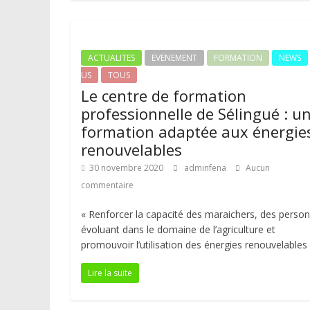
ACTUALITES
EVENEMENT
FORMATION
NEWS
US
TOUS
Le centre de formation
professionnelle de Sélingué : u
formation adaptée aux énergie
renouvelables
30 novembre 2020
adminfena
Aucun
commentaire
« Renforcer la capacité des maraichers, des perso
évoluant dans le domaine de l’agriculture et
promouvoir l’utilisation des énergies renouvelables
Lire la suite